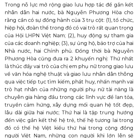
Trong nỗ lực mở rộng giao lưu hợp tác để gắn kết
nhân dân hai nước, bà Nguyễn Phương Hòa cho
rằng cần có sự đồng hành của 3 trụ cột: (1), tổ chức,
hiệp hội, đoàn thể trong đó có vai trò rất quan trọng
của Hội LHPN Việt Nam; (2), huy động sự tham gia
của các doanh nghiệp; (3), sự ủng hộ, bảo trợ của hai
Nhà nước, hai Chính phủ. Đồng thời bà Nguyễn
Phương Hòa cũng đưa ra 2 khuyến nghị: Thứ nhất
là thúc đẩy vai trò của chị em phụ nữ trong giao lưu
về văn hóa nghệ thuật và giao lưu nhân dân thông
qua việc tiếp tục tìm kiếm, phát huy, nhấn mạnh vai
trò hạt nhân của những người phụ nữ tài năng là
chuyên gia hàng đầu trong các lĩnh vực để lan tỏa,
truyền cảm hứng, xây dựng mối quan hệ tốt đẹp,
lâu dài giữa hai nước; Thứ hai là tập trung hướng
đến việc gắn kết thế hệ trẻ, thế hệ tương lai trong
đó có thế hệ Việt kiều thứ hai trong cộng đồng
người Việt Nam, những con người khi lớn lên sẽ