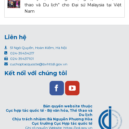
thao và Du lịch” cho Đại sứ Malaysia tại Việt
Nam
Liên hệ
51 Ngô Quyền, Hoàn Kiếm, Hà Nội
024-39434217
024-39437101
cuchoptacquocte@bvhttdl.gov.vn
Kết nối với chúng tôi
Bản quyền website thuộc
Cục hợp tác quốc tế - Bộ văn hóa, Thể thao và
Du lịch
Chịu trách nhiệm: Bà Nguyễn Phương Hòa
Cục trưởng Cục Hợp tác quốc tế
Ghi rõ nguồn Website: https://icd.gov.vn