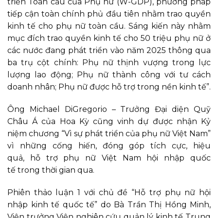
triển Toàn cầu của Phụ nữ (W-GDP), phương pháp
tiếp cận toàn chính phủ đầu tiên nhằm trao quyền
kinh tế cho phụ nữ toàn cầu. Sáng kiến này nhằm
mục đích trao quyền kinh tế cho 50 triệu phụ nữ ở
các nước đang phát triển vào năm 2025 thông qua
ba trụ cột chính: Phụ nữ thịnh vượng trong lực
lượng lao động; Phụ nữ thành công với tư cách
doanh nhân; Phụ nữ được hỗ trợ trong nền kinh tế”.
Ông Michael DiGregorio – Trưởng Đại diện Quỹ
Châu Á của Hoa Kỳ cũng vinh dự được nhận Kỷ
niệm chương “Vì sự phát triển của phụ nữ Việt Nam”
vì những cống hiến, đóng góp tích cực, hiệu
quả, hỗ trợ phụ nữ Việt Nam hội nhập quốc
tế trong thời gian qua.
Phiên thảo luận 1 với chủ đề “Hỗ trợ phụ nữ hội
nhập kinh tế quốc tế” do Bà Trần Thị Hồng Minh,
Viện trưởng Viện nghiên cứu quản lý kinh tế Trung