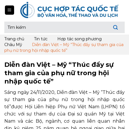
Skip
to
content
Tìm
kiếm:
Trang chủ
Tin tức
Hợp tác song phương
Châu Mỹ
Diễn đàn Việt – Mỹ “Thúc đẩy sự tham gia của
phụ nữ trong hội nhập quốc tế”
Diễn đàn Việt – Mỹ “Thúc đẩy sự
tham gia của phụ nữ trong hội
nhập quốc tế”
Sáng ngày 24/11/2020, Diễn đàn Việt – Mỹ “Thúc đẩy
sự tham gia của phụ nữ trong hội nhập quốc
tế”được Hội Liên hiệp Phụ nữ Việt Nam (LHPN) tổ
chức với sự tham dự của Đại sứ quán Mỹ tại Việt
Nam và các Bộ, ngành, cơ quan liên quan nhân
dịp kỷ niệm 25 năm quan hệ ngoại giao giữa hai