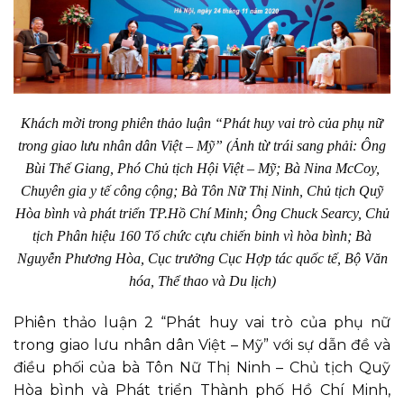
Khách mời trong phiên thảo luận “Phát huy vai trò của phụ nữ
trong giao lưu nhân dân Việt – Mỹ” (Ảnh từ trái sang phải: Ông
Bùi Thế Giang, Phó Chủ tịch Hội Việt – Mỹ; Bà Nina McCoy,
Chuyên gia y tế công cộng; Bà Tôn Nữ Thị Ninh, Chủ tịch Quỹ
Hòa bình và phát triển TP.Hồ Chí Minh; Ông Chuck Searcy, Chủ
tịch Phân hiệu 160 Tổ chức cựu chiến binh vì hòa bình; Bà
Nguyễn Phương Hòa, Cục trưởng Cục Hợp tác quốc tế, Bộ Văn
hóa, Thể thao và Du lịch)
Phiên thảo luận 2 “Phát huy vai trò của phụ nữ
trong giao lưu nhân dân Việt – Mỹ” với sự dẫn đề và
điều phối của bà Tôn Nữ Thị Ninh – Chủ tịch Quỹ
Hòa bình và Phát triển Thành phố Hồ Chí Minh,