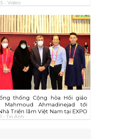
25 -
Video
ổng thống Cộng hòa Hồi giáo
– Mahmoud Ahmadinejad tới
hà Triển lãm Việt Nam tại EXPO
1 -
Tin Ảnh
ubai.