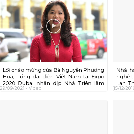
Lời chào mừng của Bà Nguyễn Phương
Nhà h
Hoà, Tổng đại diện Việt Nam tại Expo
nghệ t
2020 Dubai nhân dịp Nhà Triển lãm
Lan T
29/09/2021 -
Video
15/12/201
Việt Nam sắp khai trương mở cửa đón
Trung
khách tham quan từ ngày 01/10/2021
đến 31/3/2022