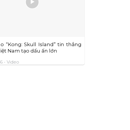
o “Kong: Skull Island” tin thắng
iệt Nam tạo dấu ấn lớn
6 -
Video