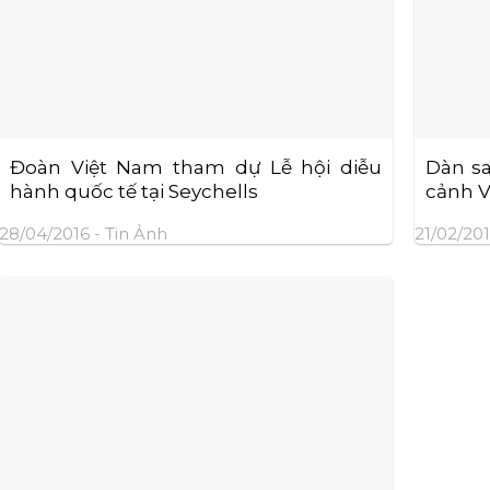
Đoàn Việt Nam tham dự Lễ hội diễu
Dàn sa
hành quốc tế tại Seychells
cảnh V
28/04/2016 -
Tin Ảnh
21/02/201