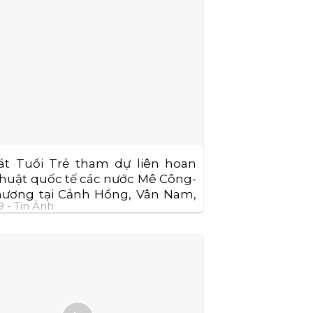
át Tuổi Trẻ tham dự liên hoan
huật quốc tế các nước Mê Công-
hương tại Cảnh Hồng, Vân Nam,
9 -
Tin Ảnh
 Quốc.