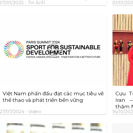
07/01/2025 -
Tin Ảnh
01/01/20
– Italia
Việt Nam phấn đấu đạt các mục tiêu về
Cựu T
thể thao và phát triển bền vững
Iran 
thăm N
27/07/2024 -
Video
16/10/202
2020 D