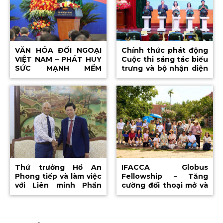
VĂN HÓA ĐỐI NGOẠI
Chính thức phát động
VIỆT NAM – PHÁT HUY
Cuộc thi sáng tác biểu
SỨC MẠNH MỀM
trưng và bộ nhận diện
THÀNH ĐỘNG LỰC
hình ảnh APEC Việt
PHÁT TRIỂN ĐẤT
Nam 2027
NƯỚC
Thứ trưởng Hồ An
IFACCA Globus
Phong tiếp và làm việc
Fellowship – Tăng
với Liên minh Phần
cường đối thoại mở và
mềm Doanh nghiệp:
chia sẻ kinh nghiệm
Quyết tâm xây dựng
nhằm đảm bảo phát
môi trường bảo hộ bản
triển văn hóa bền
quyền phần mềm công
vững