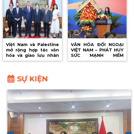
Việt Nam và Palestine
VĂN HÓA ĐỐI NGOẠI
mở rộng hợp tác văn
VIỆT NAM – PHÁT HUY
hóa và giao lưu nhân
SỨC MẠNH MỀM
dân
THÀNH ĐỘNG LỰC
PHÁT TRIỂN ĐẤT
NƯỚC
SỰ KIỆN