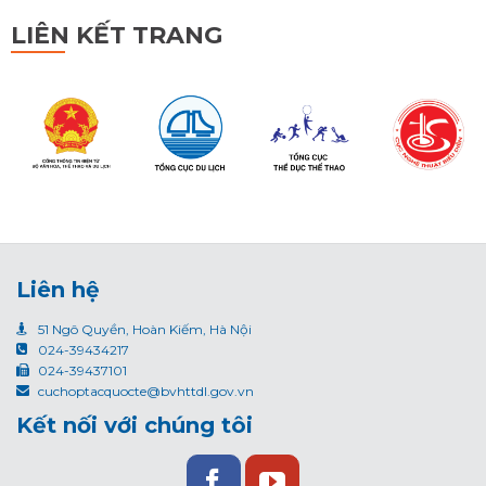
LIÊN KẾT TRANG
Liên hệ
51 Ngô Quyền, Hoàn Kiếm, Hà Nội
024-39434217
024-39437101
cuchoptacquocte@bvhttdl.gov.vn
Kết nối với chúng tôi