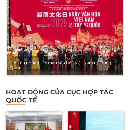
Lan tỏa những sắc màu văn hóa Việt Nam tại Trung
Quốc
HOẠT ĐỘNG CỦA CỤC HỢP TÁC
QUỐC TẾ