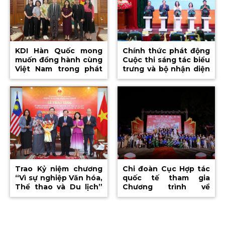
KDI Hàn Quốc mong
Chính thức phát động
muốn đồng hành cùng
Cuộc thi sáng tác biểu
Việt Nam trong phát
trưng và bộ nhận diện
triển văn hóa và công
hình ảnh APEC Việt
nghiệp văn hóa
Nam 2027
Trao Kỷ niệm chương
Chi đoàn Cục Hợp tác
“Vì sự nghiệp Văn hóa,
quốc tế tham gia
Thể thao và Du lịch”
Chương trình về
cho Đại sứ Malaysia tại
nguồn tại tỉnh Quảng
Việt Nam
Trị nhân kỷ niệm 79
năm Ngày Thương
binh – Liệt sĩ