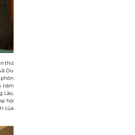
ần thứ
 và Du
g phồn
4 năm
g Lào,
ại hội
XI của