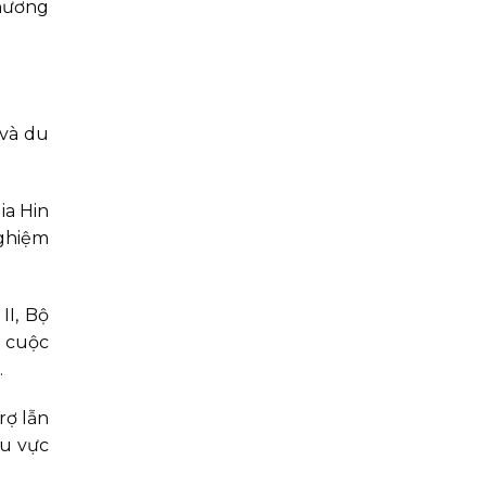
phương
 và du
ia Hin
nghiệm
II, Bộ
c cuộc
.
rợ lẫn
hu vực