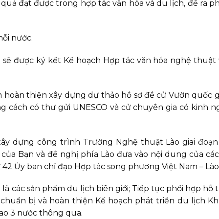
 quả đạt được trong hợp tác văn hóa và du lịch, đề ra 
mỗi nước.
g sẽ được ký kết Kế hoạch Hợp tác văn hóa nghệ thuật
m hoàn thiện xây dựng dự thảo hồ sơ đề cử Vườn quốc g
ng cách có thư gửi UNESCO và cử chuyên gia có kinh 
xây dựng công trình Trường Nghệ thuật Lào giai đoạn 
của Bạn và đề nghị phía Lào đưa vào nội dung của cá
ứ 42 Ủy ban chỉ đạo Hợp tác song phương Việt Nam – Lào
là các sản phẩm du lịch biên giới; Tiếp tục phối hợp hỗ t
chuẩn bị và hoàn thiện Kế hoạch phát triển du lịch K
cao 3 nước thông qua.