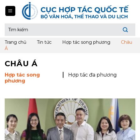
Skip
to
content
Tìm
kiếm:
Trang chủ
Tin tức
Hợp tác song phương
Châu
Á
CHÂU Á
Hợp tác song
Hợp tác đa phương
phương