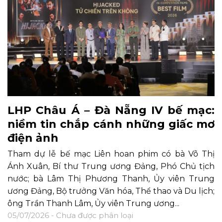
LHP Châu Á – Đà Nẵng IV bế mạc:
niềm tin chắp cánh những giấc mơ
điện ảnh
Tham dự lễ bế mạc Liên hoan phim có bà Võ Thị
Ánh Xuân, Bí thư Trung ương Đảng, Phó Chủ tịch
nước; bà Lâm Thị Phương Thanh, Ủy viên Trung
ương Đảng, Bộ trưởng Văn hóa, Thể thao và Du lịch;
ông Trần Thanh Lâm, Ủy viên Trung ương...
05/07/2026 -
Chưa được phân loại