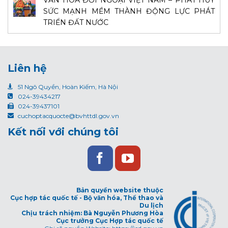
VĂN HÓA ĐỐI NGOẠI VIỆT NAM – PHÁT HUY
SỨC MẠNH MỀM THÀNH ĐỘNG LỰC PHÁT
TRIỂN ĐẤT NƯỚC
Liên hệ
51 Ngô Quyền, Hoàn Kiếm, Hà Nội
024-39434217
024-39437101
cuchoptacquocte@bvhttdl.gov.vn
Kết nối với chúng tôi
Bản quyền website thuộc
Cục hợp tác quốc tế - Bộ văn hóa, Thể thao và
Du lịch
Chịu trách nhiệm: Bà Nguyễn Phương Hòa
Cục trưởng Cục Hợp tác quốc tế