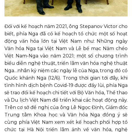
Đối với kế hoạch năm 2021, ông Stepanov Victor cho
biết, phía Nga đã có kế hoạch tổ chức một số hoạt
động văn hóa lớn tại Việt Nam như: Những ngày
Văn hóa Nga tại Việt Nam và Lễ bế mạc Năm chéo
Việt Nam-Nga vào năm 2021; một số chương trình
biểu diễn nghệ thuật, triển lãm văn hóa nghệ thuật
Nga…nhân kỷ niệm các ngày lễ của Nga, trong đó có
Quốc khánh Nga (12/6). Trong thời gian tới đây, khi
tình hình dịch bệnh Covid-19 được đẩy lùi, phía Nga
sẽ trao đổi kế hoạch chi tiết với Bộ Văn hóa, Thể thao
và Du lịch Việt Nam để triển khai các hoạt động này.
Trên cơ sở đề nghị của ông Lê Ngọc Định, Giám đốc
Trung tâm Khoa học và Văn hóa Nga đồng ý sẽ
cùng phía Việt Nam xem xét kế hoạch phối hợp tổ
chức tại Hà Nội triển lãm ảnh về văn hóa, nghệ