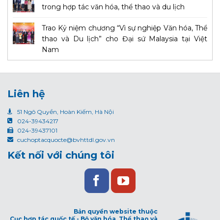
trong hợp tác văn hóa, thể thao và du lịch
Trao Kỷ niệm chương “Vì sự nghiệp Văn hóa, Thể
thao và Du lịch” cho Đại sứ Malaysia tại Việt
Nam
Liên hệ
51 Ngô Quyền, Hoàn Kiếm, Hà Nội
024-39434217
024-39437101
cuchoptacquocte@bvhttdl.gov.vn
Kết nối với chúng tôi
Bản quyền website thuộc
Cục hợp tác quốc tế - Bộ văn hóa, Thể thao và