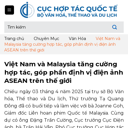
Skip
to
content
Tìm
kiếm:
Trang chủ
Chuyên Mục
Văn Hóa
Việt Nam và
Malaysia tăng cường hợp tác, góp phần định vị điện ảnh
ASEAN trên thế giới
Việt Nam và Malaysia tăng cường
hợp tác, góp phần định vị điện ảnh
ASEAN trên thế giới
Chiều ngày 03 tháng 4 năm 2025 tại trụ sở Bộ Văn
hóa, Thể thao và Du lịch, Thứ trưởng Tạ Quang
Đông đã có buổi tiếp và làm việc với bà Joanne Goh,
Giám đốc Liên hoan phim Quốc tế Malaysia. Cùng
dự có ông Đặng Trần Cường, Cục trưởng Cục Điện
ảnh, bà Trần Hải Vân, Phó Cục trưởng Cục Hợp tác