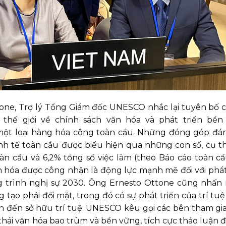
tone, Trợ lý Tổng Giám đốc UNESCO nhắc lại tuyên bố
ị thế giới về chính sách văn hóa và phát triển bền
ột loại hàng hóa công toàn cầu. Những đóng góp đán
inh tế toàn cầu được biểu hiện qua những con số, cụ t
n cầu và 6,2% tổng số việc làm (theo Báo cáo toàn c
 hóa được công nhận là động lực mạnh mẽ đối với phát
g trình nghị sự 2030. Ông Ernesto Ottone cũng nhấ
ạo phải đối mặt, trong đó có sự phát triển của trí tu
an đến sở hữu trí tuệ. UNESCO kêu gọi các bên tham gia
 thái văn hóa bao trùm và bền vững, tích cực thảo luận 