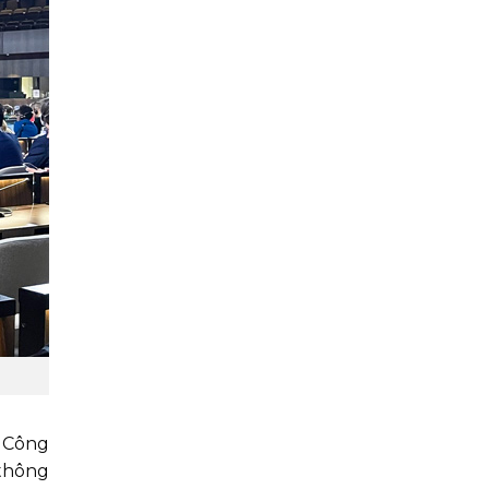
ý Công
 thông