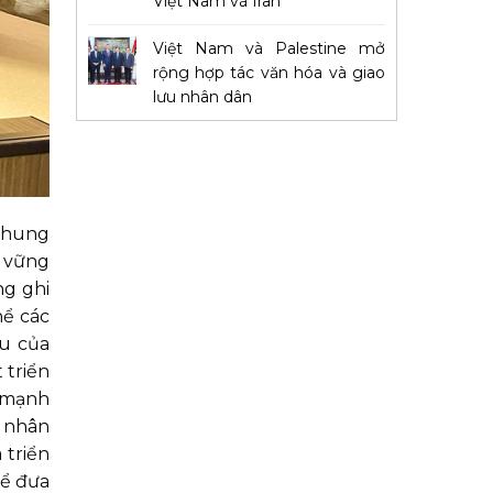
Việt Nam và Iran
Việt Nam và Palestine mở
rộng hợp tác văn hóa và giao
lưu nhân dân
 chung
 vững
g ghi
hể các
ầu của
 triển
n mạnh
ệ nhân
 triển
để đưa