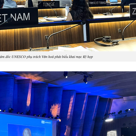
Giám đốc UNESCO phụ trách Văn hoá phát biểu khai mạc Kỳ họp