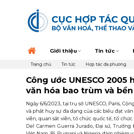
Skip
to
content
Giới thiệu
Tin tức
Trang chủ
Tin tức
Hợp tác đa phương
Công ước UNESCO 2005 hướ
văn hóa bao trùm và bền
Ngày 6/6/2023, tại trụ sở UNESCO, Paris, Cộ
và phát huy sự đa dạng của các biểu đạt văn 
viên, quan sát viên, tổ chức quốc tế, tổ chức
Del Carmen Guerra Jurado, Đại sứ, Trưởng
Việt Nam, Bỉ, Rumani và Nigeria đảm nhiệm va