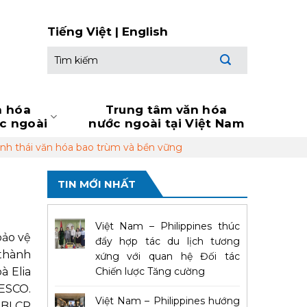
Tiếng Việt
|
English
Tìm
kiếm:
n hóa
Trung tâm văn hóa
ớc ngoài
nước ngoài tại Việt Nam
nh thái văn hóa bao trùm và bền vững
i
TIN MỚI NHẤT
Việt Nam – Philippines thúc
bảo vệ
đẩy hợp tác du lịch tương
 thành
xứng với quan hệ Đối tác
à Elia
Chiến lược Tăng cường
NESCO.
Việt Nam – Philippines hướng
 UBLCP