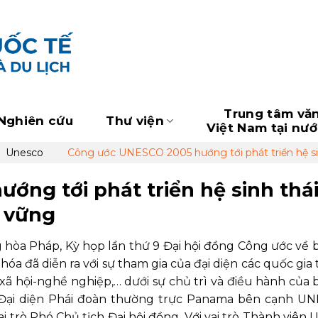
Trung tâm vă
Nghiên cứu
Thư viện
Việt Nam tại nư
Unesco
Công ước UNESCO 2005 hướng tới phát triển hệ si
ng tới phát triển hệ sinh thá
 vững
ng hòa Pháp, Kỳ họp lần thứ 9 Đại hội đồng Công ước về 
hóa đã diễn ra với sự tham gia của đại diện các quốc gia
 xã hội-nghề nghiệp,… dưới sự chủ trì và điều hành của b
 Đại diện Phái đoàn thường trực Panama bên cạnh U
i trò Phó Chủ tịch Đại hội đồng. Với vai trò Thành viên