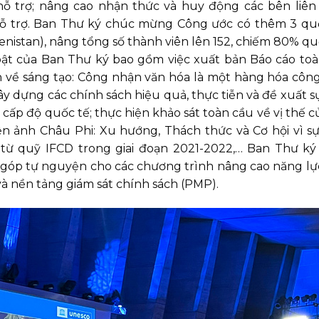
hỗ trợ; nâng cao nhận thức và huy động các bên liê
hỗ trợ. Ban Thư ký chúc mừng Công ước có thêm 3 qu
enistan), nâng tổng số thành viên lên 152, chiếm 80% qu
bật của Ban Thư ký bao gồm việc xuất bản Báo cáo to
ch về sáng tạo: Công nhận văn hóa là một hàng hóa côn
ây dựng các chính sách hiệu quả, thực tiễn và đề xuất s
cấp độ quốc tế; thực hiện khảo sát toàn cầu về vị thế c
ện ảnh Châu Phi: Xu hướng, Thách thức và Cơ hội vì s
 từ quỹ IFCD trong giai đoạn 2021-2022,… Ban Thư k
góp tự nguyện cho các chương trình nâng cao năng lực
và nền tảng giám sát chính sách (PMP).