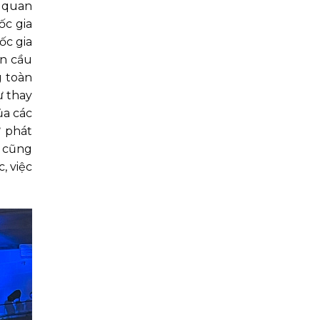
n quan
ốc gia
ốc gia
àn cầu
g toàn
ự thay
ủa các
ự phát
ý cũng
, việc