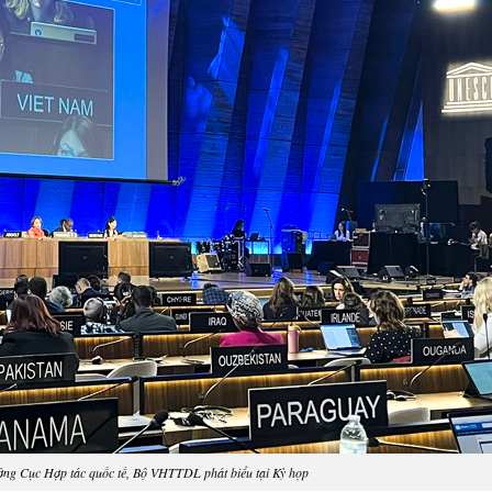
ởng Cục Hợp tác quốc tế, Bộ VHTTDL phát biểu tại Kỳ họp