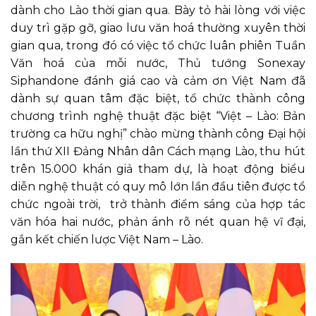
dành cho Lào thời gian qua. Bày tỏ hài lòng với việc
duy trì gặp gỡ, giao lưu văn hoá thường xuyên thời
gian qua, trong đó có việc tổ chức luân phiên Tuần
Văn hoá của mỗi nước, Thủ tướng Sonexay
Siphandone đánh giá cao và cảm ơn Việt Nam đã
dành sự quan tâm đặc biệt, tổ chức thành công
chương trình nghệ thuật đặc biệt “Việt – Lào: Bản
trường ca hữu nghị” chào mừng thành công Đại hội
lần thứ XII Đảng Nhân dân Cách mạng Lào, thu hút
trên 15.000 khán giả tham dự, là hoạt động biểu
diễn nghệ thuật có quy mô lớn lần đầu tiên được tổ
chức ngoài trời, trở thành điểm sáng của hợp tác
văn hóa hai nước, phản ánh rõ nét quan hệ vĩ đại,
gắn kết chiến lược Việt Nam – Lào.