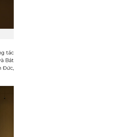
ng tác
và Bát
n Đức,