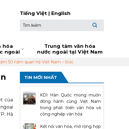
Tiếng Việt
|
English
Tìm
kiếm:
n hóa
Trung tâm văn hóa
ớc ngoài
nước ngoài tại Việt Nam
niệm 50 năm quan hệ Việt Nam – Đức
ăn
TIN MỚI NHẤT
KDI Hàn Quốc mong muốn
ệt của
đồng hành cùng Việt Nam
 ngoại
trong phát triển văn hóa và
TP. Hà
công nghiệp văn hóa
Kết nối văn hóa, mở rộng hợp