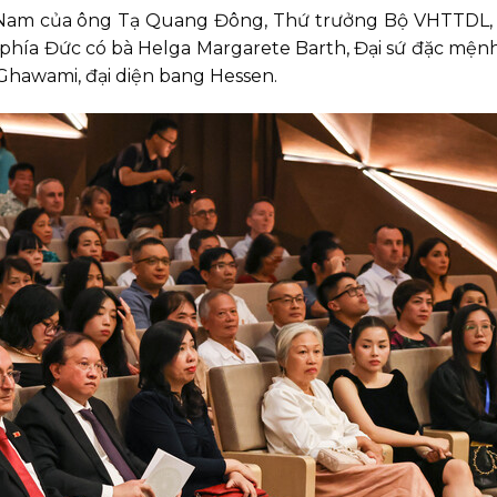
iệt Nam của ông Tạ Quang Đông, Thứ trưởng Bộ VHTTDL,
 phía Đức có bà Helga Margarete Barth, Đại sứ đặc mện
Ghawami, đại diện bang Hessen.