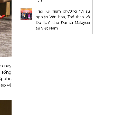
lịch
Trao Kỷ niệm chương “Vì sự
nghiệp Văn hóa, Thể thao và
Du lịch” cho Đại sứ Malaysia
tại Việt Nam
ôm nay
g sống
pohr,
đẹp và