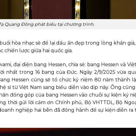
ạ Quang Đông phát biểu tại chương trình.
uổi hòa nhạc sẽ để lại dấu ấn đẹp trong lòng khán giả
c chiến lược giữa hai quốc gia.
mi, đại diện bang Hessen, chia sẻ: bang Hessen và Vi
ời nhất trong 16 bang của Đức. Ngày 2/9/2025 vừa qua
ang Hessen cũng sẽ tổ chức kỷ niệm 80 năm thành l
ệ sĩ từ Việt Nam sang biểu diễn vào dịp này. Ông cũn
phần đóng góp của bang Hessen vào chuỗi sự kiện kỷ n
ng thời gửi lời cảm ơn Chính phủ, Bộ VHTTDL, Bộ Ngoạ
doanh nghiệp hai bên đã đồng hành để sự kiện diễn ra