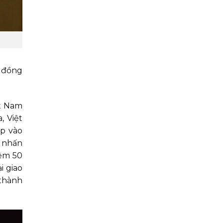
, đồng
ệt Nam
, Việt
ập vào
g nhấn
iệm 50
i giao
 thành