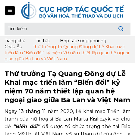
Skip
to
content
Tìm
kiếm:
Trang chủ
Tin tức
Hợp tác song phương
Châu Âu
Thứ trưởng Tạ Quang Đông dự Lễ Khai mạc
triển lãm “Biến đổi” kỷ niệm 70 năm thiết lập quan hệ ngoại
giao giữa Ba Lan và Việt Nam
Thứ trưởng Tạ Quang Đông dự Lễ
Khai mạc triển lãm “Biến đổi” kỷ
niệm 70 năm thiết lập quan hệ
ngoại giao giữa Ba Lan và Việt Nam
Ngày 13 tháng 11 năm 2020, Lễ khai mạc Triển lãm
tranh của nữ hoạ sĩ Ba Lan Marta Kisiliczyk với chủ
đề
“Biến đổi”
đã được tổ chức trọng thể tại Bảo
tàng Mỹ thuật Việt Nam, với sự tham dự của ông Tạ