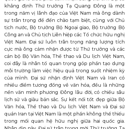
khẳng định Thứ trưởng Tạ Quang Đông là một
trong năm vị lãnh đạo của Việt Nam mà ông dành
sự trân trọng để đến chào tạm biệt, cùng với Chủ
tịch nước, Bộ trưởng Bộ Ngoại giao, Bộ trưởng Bộ
Công an và Chủ tịch Liên hiệp các Tổ chức hữu nghị
Việt Nam. Đại sứ
luôn trân trọng
năng lượng tích
cực mà ông cảm nhận được từ Thứ trưởng và các
cán bộ Bộ Văn hóa, Thể thao và Du lịch Việt Nam,
coi đây là nhân tố quan trọng góp phần tạo dựng
môi trường làm việc hiệu quả trong suốt nhiệm kỳ
của mình.
Đại sứ nhận định Việt Nam và Iran có
nhiều điểm tương đồng về văn hóa, đều là những
nền văn minh phương Đông lâu đời, có chiều sâu
lịch sử và giàu bản sắc.
S
ự kết nối tốt đẹp giữa Bộ
Văn hóa, Thể thao và Du lịch Việt Nam và Đại sứ
quán Iran tại Việt Nam là một phần không thể thiếu
trong mối quan hệ hữu nghị giữa hai quốc gia.
Nhân dịp này, Đại sứ trân trọng mời Thứ trưởng Tạ