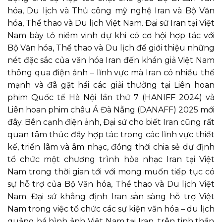
hóa, Du lịch và Thủ công mỹ nghệ Iran và Bộ Văn
hó
a, Thể thao và Du lịch Việt Nam.
Đại sứ Iran tại Việt
Nam bày tỏ niềm vinh dự khi có cơ hội hợp tác với
Bộ Văn hóa, Thể thao và Du lịch để giới thiệu những
nét đặc sắc của văn hóa Iran đến khán giả Việt Nam
thông qua điện ảnh – lĩnh vực mà Iran có nhiều thế
mạnh và đã gặt hái các giải thưởng tại Liên hoan
phim Quốc tế Hà Nội lần thứ 7 (HANIFF 2024) và
Liên hoan phim châu Á Đà Nẵng (DANAFF) 2025 mới
đây. Bên cạnh điện ảnh, Đại sứ cho biết Iran cũng rất
quan tâm thúc đẩy hợp tác trong các lĩnh vực thiết
kế, triển lãm và âm nhạc, đồng thời chia sẻ dự định
tổ chức một chương trình hòa nhạc Iran tại Việt
Nam trong thời gian tới với mong muốn tiếp tục có
sự hỗ trợ của Bộ Văn hóa, Thể thao và Du lịch Việt
Nam. Đại sứ khẳng định Iran sẵn sàng hỗ trợ Việt
Nam
trong việc
tổ chức các sự kiện văn hóa – du lịch
quảng bá hình ảnh Việt Nam
tại Iran, trên tinh thần