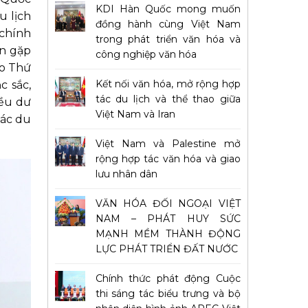
KDI Hàn Quốc mong muốn
u lịch
đồng hành cùng Việt Nam
 chính
trong phát triển văn hóa và
ẫn gặp
công nghiệp văn hóa
eo Thứ
Kết nối văn hóa, mở rộng hợp
c sắc,
tác du lịch và thể thao giữa
iều dư
Việt Nam và Iran
tác du
Việt Nam và Palestine mở
rộng hợp tác văn hóa và giao
lưu nhân dân
VĂN HÓA ĐỐI NGOẠI VIỆT
NAM – PHÁT HUY SỨC
MẠNH MỀM THÀNH ĐỘNG
LỰC PHÁT TRIỂN ĐẤT NƯỚC
Chính thức phát động Cuộc
thi sáng tác biểu trưng và bộ