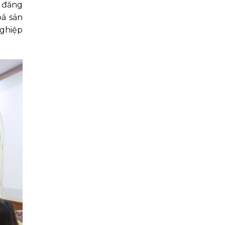
m đăng
bá sản
nghiệp