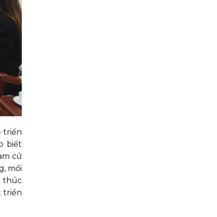
 triển
o biết
Nam cử
g, mối
ể thúc
 triển