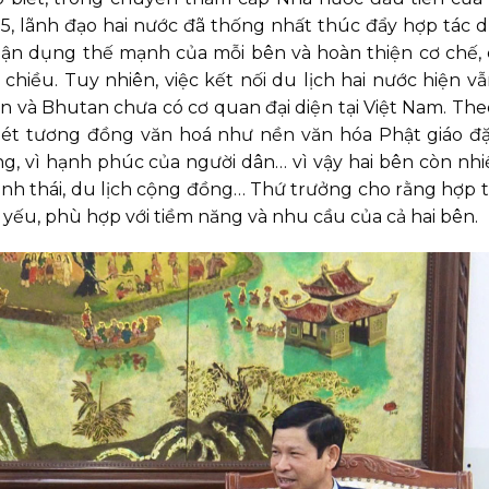
, lãnh đạo hai nước đã thống nhất thúc đẩy hợp tác d
tận dụng thế mạnh của mỗi bên và hoàn thiện cơ chế,
chiều. Tuy nhiên, việc kết nối du lịch hai nước hiện v
n và Bhutan chưa có cơ quan đại diện tại Việt Nam. Th
nét tương đồng văn hoá như nền văn hóa Phật giáo đặ
g, vì hạnh phúc của người dân… vì vậy hai bên còn nh
 sinh thái, du lịch cộng đồng… Thứ trưởng cho rằng hợp 
 yếu, phù hợp với tiềm năng và nhu cầu của cả hai bên.