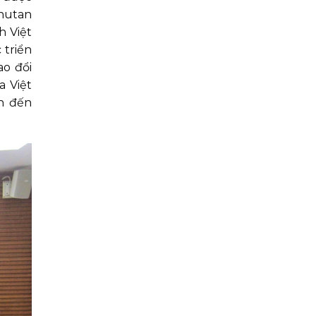
Bhutan
h Việt
 triển
ao đổi
a Việt
h đến