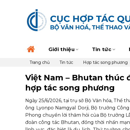
Skip
to
content
Giới thiệu
Tin tức
Trang chủ
Tin tức
Hợp tác song phương
Việt Nam – Bhutan thúc đ
hợp tác song phương
Ngày 25/6/2026, tại trụ sở Bộ Văn hóa, Thể t
ông Lyonpo Namgyal Dorji, Bộ trưởng Công
Phong chuyển lời thăm hỏi của Bộ trưởng L
đoàn công tác Bhutan, đồng thời nhấn mạn
lĩnh vực, đặc biệt là du lịch. Thứ trưởng 