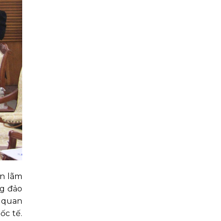
ển lãm
ng đảo
ế quan
ốc tế.