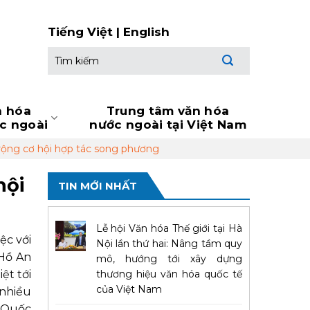
Tiếng Việt
|
English
Tìm
kiếm:
n hóa
Trung tâm văn hóa
ớc ngoài
nước ngoài tại Việt Nam
 rộng cơ hội hợp tác song phương
hội
TIN MỚI NHẤT
Lễ hội Văn hóa Thế giới tại Hà
ệc với
Nội lần thứ hai: Nâng tầm quy
 Hồ An
mô, hướng tới xây dựng
ệt tới
thương hiệu văn hóa quốc tế
của Việt Nam
 nhiều
a Quốc