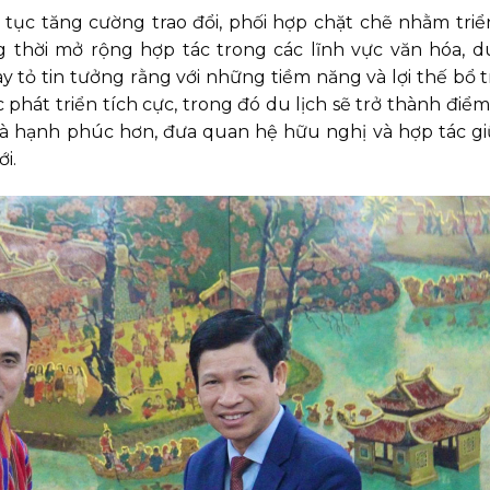
ếp tục tăng cường trao đổi, phối hợp chặt chẽ nhằm triể
 thời mở rộng hợp tác trong các lĩnh vực văn hóa, du
y tỏ tin tưởng rằng với những tiềm năng và lợi thế bổ t
phát triển tích cực, trong đó du lịch sẽ trở thành điểm
à hạnh phúc hơn, đưa quan hệ hữu nghị và hợp tác gi
i.