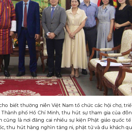
ho biết thường niên Việt Nam tổ chức các hội chợ, tri
và Thành phố Hồ Chí Minh, thu hút sự tham gia của đô
 cũng là nơi đăng cai nhiều sự kiện Phật giáo quốc t
ốc, thu hút hàng nghìn tăng ni, phật tử và du khách qu