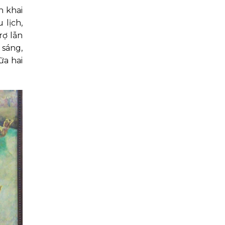
n khai
 lịch,
rợ lẫn
 sáng,
ữa hai