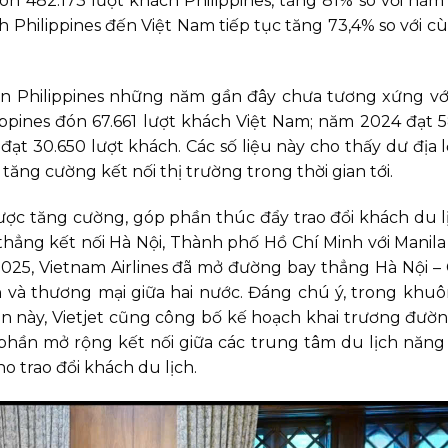
n 482.173 lượt khách Philippines, tăng 81% so với năm
Philippines đến Việt Nam tiếp tục tăng 73,4% so với c
ến Philippines những năm gần đây chưa tương xứng vớ
ippines đón 67.661 lượt khách Việt Nam; năm 2024 đạt 
đạt 30.650 lượt khách. Các số liệu này cho thấy dư địa 
 tăng cường kết nối thị trường trong thời gian tới.
ược tăng cường, góp phần thúc đẩy trao đổi khách du l
thẳng kết nối Hà Nội, Thành phố Hồ Chí Minh với Manil
025, Vietnam Airlines đã mở đường bay thẳng Hà Nội –
h và thương mại giữa hai nước. Đáng chú ý, trong khu
ần này, Vietjet cũng công bố kế hoạch khai trương đườ
phần mở rộng kết nối giữa các trung tâm du lịch năn
ho trao đổi khách du lịch.