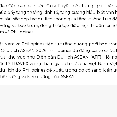
o Cấp cao hai nước đã ra Tuyên bố chung, ghi nhận v
úc đẩy tăng trưởng kinh tế, tăng cường hiểu biết văn 
àm sâu sắc hợp tác du lịch thông qua tăng cường trao đổ
vững và bao trùm, đồng thời tạo điều kiện thuận lợi h
m và Philippines.
t Nam và Philippines tiếp tục tăng cường phối hợp tro
 Chủ tịch ASEAN 2026, Philippines đã đăng cai tổ chức
của khu vực như Diễn đàn Du lịch ASEAN (ATF), Hội n
c tế TRAVEX với sự tham gia tích cực của Việt Nam. Vi
du lịch do Philippines đề xuất, trong đó có sáng kiến ư
ch bền vững và kiên cường của ASEAN”.