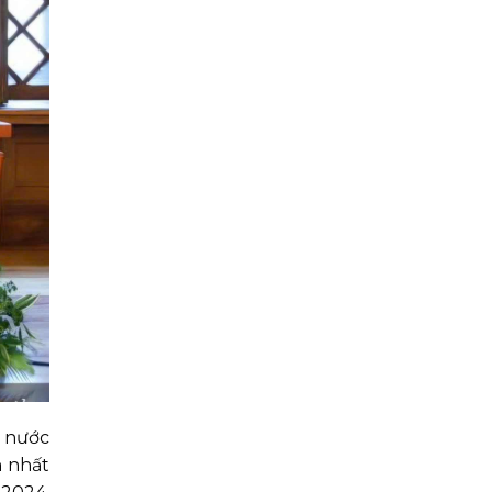
i nước
h nhất