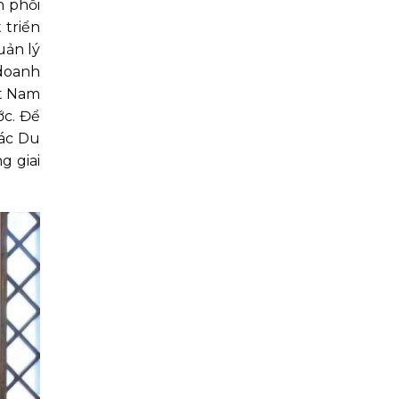
h phối
 triển
uản lý
 doanh
ệt Nam
ớc. Để
tác Du
g giai