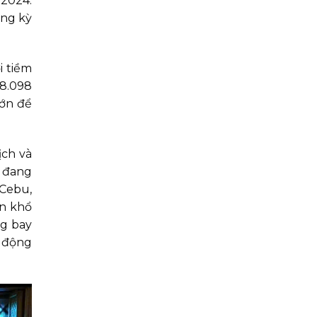
 2024.
ùng kỳ
i tiềm
58.098
lớn để
ịch và
a đang
 Cebu,
ôn khổ
ng bay
g động