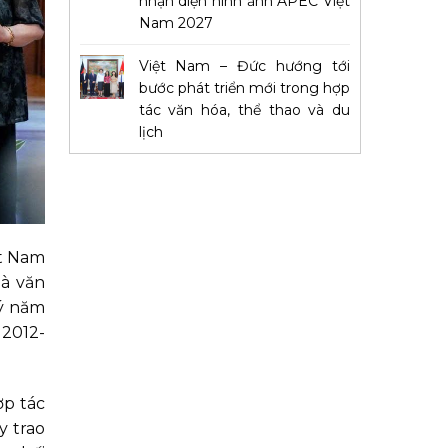
nhận diện hình ảnh APEC Việt
Nam 2027
Việt Nam – Đức hướng tới
bước phát triển mới trong hợp
tác văn hóa, thể thao và du
lịch
ệt Nam
là văn
ký năm
 2012-
ợp tác
y trao