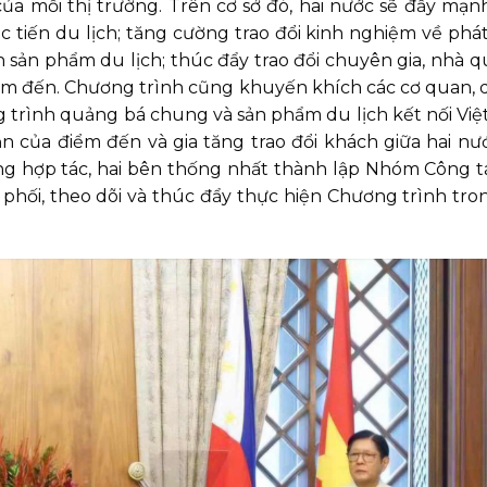
ủa mỗi thị trường. Trên cơ sở đó, hai nước sẽ đẩy mạn
c tiến du lịch; tăng cường trao đổi kinh nghiệm về phát
ển sản phẩm du lịch; thúc đẩy trao đổi chuyên gia, nhà q
iểm đến. Chương trình cũng khuyến khích các cơ quan,
g trình quảng bá chung và sản phẩm du lịch kết nối Vi
n của điểm đến và gia tăng trao đổi khách giữa hai nư
ung hợp tác, hai bên thống nhất thành lập Nhóm Công 
 phối, theo dõi và thúc đẩy thực hiện Chương trình tron