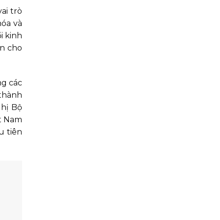
ai trò
hóa và
i kinh
ơn cho
ng các
 thành
ghị Bộ
ệt Nam
u tiên