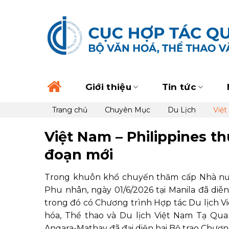
Skip
to
content
Giới thiệu
Tin tức
Trang chủ
Chuyên Mục
Du Lịch
Việt
Việt Nam – Philippines th
đoạn mới
Trong khuôn khổ chuyến thăm cấp Nhà nước
Phu nhân, ngày 01/6/2026 tại Manila đã diễn 
trong đó có Chương trình Hợp tác Du lịch Vi
hóa, Thể thao và Du lịch Việt Nam Tạ Qua
Angara-Mathay đã đại diện hai Bộ trao Chươn