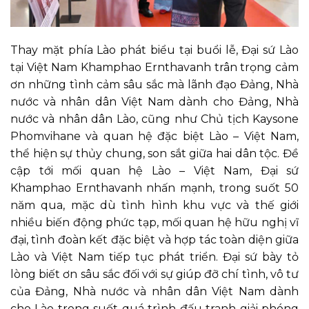
Thay mặt phía Lào phát biểu tại buổi lễ, Đại sứ Lào
tại Việt Nam Khamphao Ernthavanh trân trọng cảm
ơn những tình cảm sâu sắc mà lãnh đạo Đảng, Nhà
nước và nhân dân Việt Nam dành cho Đảng, Nhà
nước và nhân dân Lào, cũng như Chủ tịch Kaysone
Phomvihane và quan hệ đặc biệt Lào – Việt Nam,
thể hiện sự thủy chung, son sắt giữa hai dân tộc. Đề
cập tới mối quan hệ Lào – Việt Nam, Đại sứ
Khamphao Ernthavanh nhấn mạnh, trong suốt 50
năm qua, mặc dù tình hình khu vực và thế giới
nhiều biến động phức tạp, mối quan hệ hữu nghị vĩ
đại, tình đoàn kết đặc biệt và hợp tác toàn diện giữa
Lào và Việt Nam tiếp tục phát triển. Đại sứ bày tỏ
lòng biết ơn sâu sắc đối với sự giúp đỡ chí tình, vô tư
của Đảng, Nhà nước và nhân dân Việt Nam dành
cho Lào trong suốt quá trình đấu tranh giải phóng