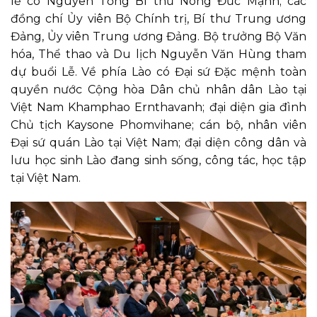
lễ có Nguyên Tổng Bí thư Nông Đức Mạnh; các
đồng chí Ủy viên Bộ Chính trị, Bí thư Trung ương
Đảng, Ủy viên Trung ương Đảng. Bộ trưởng Bộ Văn
hóa, Thể thao và Du lịch Nguyễn Văn Hùng tham
dự buổi Lễ. Về phía Lào có Đại sứ Đặc mệnh toàn
quyền nước Cộng hòa Dân chủ nhân dân Lào tại
Việt Nam Khamphao Ernthavanh; đại diện gia đình
Chủ tịch Kaysone Phomvihane; cán bộ, nhân viên
Đại sứ quán Lào tại Việt Nam; đại diện công dân và
lưu học sinh Lào đang sinh sống, công tác, học tập
tại Việt Nam.