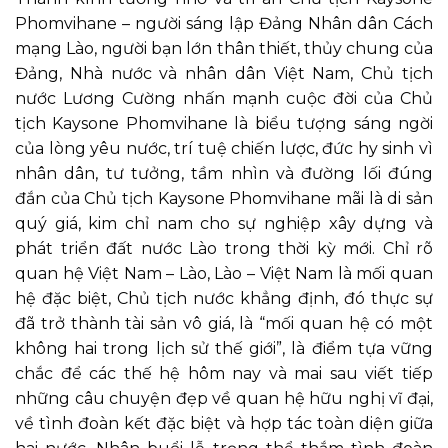
Phomvihane – người sáng lập Đảng Nhân dân Cách
mạng Lào, người bạn lớn thân thiết, thủy chung của
Đảng, Nhà nước và nhân dân Việt Nam, Chủ tịch
nước Lương Cường nhấn mạnh cuộc đời của Chủ
tịch Kaysone Phomvihane là biểu tượng sáng ngời
của lòng yêu nước, trí tuệ chiến lược, đức hy sinh vì
nhân dân, tư tưởng, tầm nhìn và đường lối đúng
đắn của Chủ tịch Kaysone Phomvihane mãi là di sản
quý giá, kim chỉ nam cho sự nghiệp xây dựng và
phát triển đất nước Lào trong thời kỳ mới. Chỉ rõ
quan hệ Việt Nam – Lào, Lào – Việt Nam là mối quan
hệ đặc biệt, Chủ tịch nước khẳng định, đó thực sự
đã trở thành tài sản vô giá, là “mối quan hệ có một
không hai trong lịch sử thế giới”, là điểm tựa vững
chắc để các thế hệ hôm nay và mai sau viết tiếp
những câu chuyện đẹp về quan hệ hữu nghị vĩ đại,
về tình đoàn kết đặc biệt và hợp tác toàn diện giữa