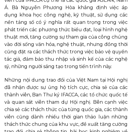
viên của IFACCA cụ thể là các quốc gia ASEAN, Nam
Á. Bà Nguyễn Phương Hòa khẳng định việc áp
dụng khoa học công nghệ, kỹ thuật, sử dụng các
nền tảng số có ý nghĩa rất quan trọng trong việc
phát triển các phương thức biểu đạt, loại hình nghệ
thuật mới, tăng cường sự tham gia của công chúng
vào đời sống văn hóa, nghệ thuật, nhưng đồng thời
cũng đặt ra các thách thức trong việc bảo vệ quyền
tác giả, đảm bảo thu nhập và sinh kế của các nghệ
sỹ, những người sáng tạo trong tiến trình này.
Những nội dung trao đổi của Việt Nam tại Hội nghị
đã nhận được sự ủng hộ tích cực, chia sẻ của các
thành viên, Ban Thư ký IFACCA, các tổ chức quốc tế
và quan sát viên tham dự Hội nghị. Bên cạnh việc
chia sẻ các thách thức của từng quốc gia, các thành
viên cũng dành nhiều thời gian thảo luận những
thách thức chung của khu vực, đề xuất tăng cường
trao đổi, chia sẻ thông tin, bài học kinh nghiệm về