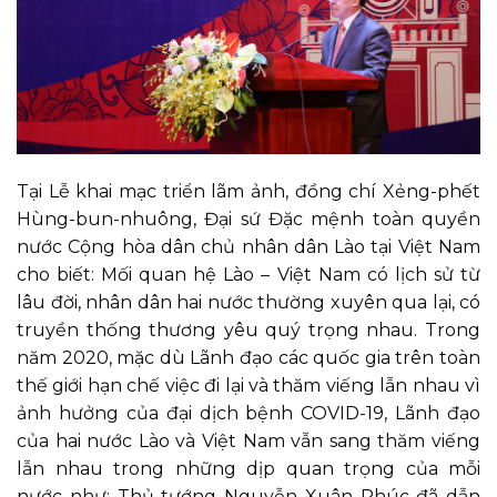
Tại Lễ khai mạc triển lãm ảnh, đồng chí Xẻng-phết
Hùng-bun-nhuông, Đại sứ Đặc mệnh toàn quyền
nước Cộng hòa dân chủ nhân dân Lào tại Việt Nam
cho biết: Mối quan hệ Lào – Việt Nam có lịch sử từ
lâu đời, nhân dân hai nước thường xuyên qua lại, có
truyền thống thương yêu quý trọng nhau. Trong
năm 2020, mặc dù Lãnh đạo các quốc gia trên toàn
thế giới hạn chế việc đi lại và thăm viếng lẫn nhau vì
ảnh hưởng của đại dịch bệnh COVID-19, Lãnh đạo
của hai nước Lào và Việt Nam vẫn sang thăm viếng
lẫn nhau trong những dịp quan trọng của mỗi
nước như: Thủ tướng Nguyễn Xuân Phúc đã dẫn