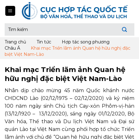
Skip
to
content
Tìm
kiếm:
Trang chủ
Tin tức
Hợp tác song phương
Châu Á
Khai mạc Triển lãm ảnh Quan hệ hữu nghị đặc
biệt Việt Nam-Lào
Khai mạc Triển lãm ảnh Quan hệ
hữu nghị đặc biệt Việt Nam-Lào
Nhân dịp chào mừng 45 năm Quốc khánh nước
CHDCND Lào (02/12/1975 – 02/12/2020) và kỷ niệm
100 năm ngày sinh Chủ tịch Cay-xỏn Phôm-vị-hản
(13/12/1920 – 13/12/2020), sáng ngày 01/12/2020, Bộ
Văn hóa, Thể thao và Du lịch Việt Nam và Đại sứ
quán Lào tại Việt Nam cùng phối hợp tổ chức Triển
lãm ảnh với chủ đề “Quan hệ hữu nghị đặc biệt Việt