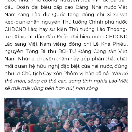
đầu Đoàn đại biểu cấp cao Đảng, Nhà nước Việt
Nam sang Lào dự Quốc tang đồng chí Xỉ-xạ-vạt
Kẹo-bun-phăn, nguyên Thủ tướng Chính phủ nước
CHDCND Lào; hay sự kiện Thủ tướng Lào Thoong-
lun Xỉ-xụ-lít dẫn đầu Đoàn đại biểu nước CHDCND
Lào sang Việt Nam viếng đồng chí Lê Khả Phiêu,
nguyên Tổng Bí thư BCHTƯ Đảng Cộng sản Việt
Nam. Những chuyến thăm này góp phần thắt chặt
mối quan hệ hữu nghị đặc biệt của hai nước, đúng
như lời Chủ tịch Cay-xỏn Phôm-vị-hản đã nói
“Núi có
thể mòn, sông có thể cạn, song tình nghĩa Lào-Việt
sẽ mãi mãi vững bền hơn núi, hơn sông