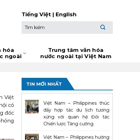
Tiếng Việt
|
English
Tìm
kiếm:
n hóa
Trung tâm văn hóa
ớc ngoài
nước ngoài tại Việt Nam
TIN MỚI NHẤT
n Việt
Việt Nam – Philippines thúc
hội có
đẩy hợp tác du lịch tương
ng đốc
xứng với quan hệ Đối tác
 phóng
Chiến lược Tăng cường
Việt Nam – Philippines hướng