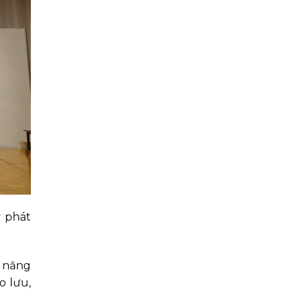
y phát
m năng
o lưu,