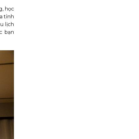
g, học
a tỉnh
u lịch
ác bạn