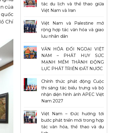
tác du lịch và thể thao giữa
ền của
Việt Nam và Iran
c quốc
Hồ Chí
Việt Nam và Palestine mở
rộng hợp tác văn hóa và giao
lưu nhân dân
VĂN HÓA ĐỐI NGOẠI VIỆT
NAM – PHÁT HUY SỨC
MẠNH MỀM THÀNH ĐỘNG
LỰC PHÁT TRIỂN ĐẤT NƯỚC
Chính thức phát động Cuộc
thi sáng tác biểu trưng và bộ
nhận diện hình ảnh APEC Việt
Nam 2027
Việt Nam – Đức hướng tới
bước phát triển mới trong hợp
tác văn hóa, thể thao và du