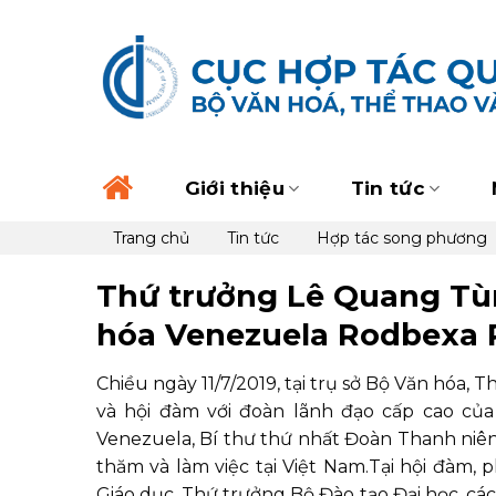
Skip
to
content
Giới thiệu
Tin tức
Trang chủ
Tin tức
Hợp tác song phương
Thứ trưởng Lê Quang Tù
hóa Venezuela Rodbexa 
Chiều ngày 11/7/2019, tại trụ sở Bộ Văn hóa,
và hội đàm với đoàn lãnh đạo cấp cao củ
Venezuela, Bí thư thứ nhất Đoàn Thanh ni
thăm và làm việc tại Việt Nam.Tại hội đàm, 
Giáo dục, Thứ trưởng Bộ Đào tạo Đại học, cá