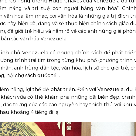
rằng Cố Tổng thống Hugo Chaves của Venezuela đã từ
ềm năng và trí tuệ con người bằng văn hóa”. Chín
n văn hóa, âm nhạc, coi văn hóa là những giá trị đích t
ớc này hiện đã, đang và sẽ thực hiện chính sách giáo dụ
ên), để giới trẻ hiểu và nắm rõ về các anh hùng giải phó
 bản sắc văn hóa Venezuela.
 chính phủ Venezuela có những chính sách để phát triể
ương trình trái tim trong từng khu phố (chương trình 
nhân, anh hùng dân tộc, văn hóa, lịch sử cho giới trẻ, 
ng, hội chợ sách quốc tế…
tiềm năng, lợi thế để phát triển. Đến với Venezuela, du
u khách vừa có thể khám phá những bãi biển đẹp, chin
, đặc trưng của các cao nguyên hay thích thú với khu 
au khoảng 4 tiếng đi lại.