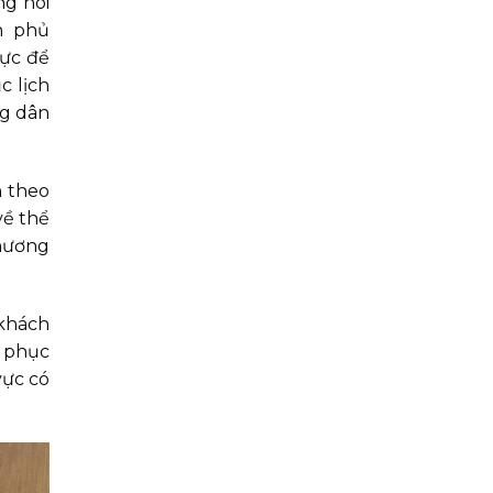
ng nói
h phủ
hực để
c lịch
ng dân
n theo
về thể
chương
 khách
h phục
vực có