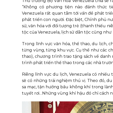
Thứ trưởng Bộ Văn hóa Venezuela chia sẻ 
“Không có phương tiện nào đánh thức ti
Venezuela rất quan tâm tới vấn đề phát triể
phát triển con người. Đặc biệt, Chính phủ nư
sử, văn hóa với đối tượng trẻ (thanh thiếu ni
tộc của Venezuela, lịch sử dân tộc cũng như
Trong lĩnh vực văn hóa, thể thao, du lịch,
từng vùng, từng khu vực. Cụ thể như các ch
thao), chương trình trao tặng sách về danh 
trình phát triển thể thao trong các nhà trườ
Riêng lĩnh vực du lịch, Venezuela có nhiều 
sẽ có những trải nghiệm thú vị. Theo đó, d
sa mạc, tận hưởng bầu không khí trong lành
tuyết rơi…Những vùng khí hậu đó chỉ cách nh