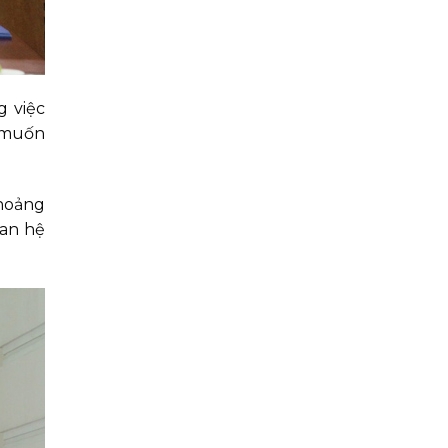
g việc
g muốn
khoảng
uan hệ