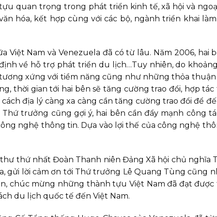
 quan trọng trong phát triển kinh tế, xã hội và ngoại
ăn hóa, kết hợp cùng với các bộ, ngành triển khai là
iữa Việt Nam và Venezuela đã có từ lâu. Năm 2006, hai 
định về hỗ trợ phát triển du lịch…Tuy nhiên, do khoản
ưa tương xứng với tiềm năng cũng như những thỏa thuận
, thời gian tới hai bên sẽ tăng cường trao đổi, hợp tác
g cách địa lý càng xa càng cần tăng cường trao đổi để đ
 Thứ trưởng cũng gợi ý, hai bên cần đẩy mạnh công tá
ông nghệ thông tin. Dựa vào lợi thế của công nghệ thô
Bí thư thứ nhất Đoàn Thanh niên Đảng Xã hội chủ nghĩa
a, gửi lời cảm ơn tới Thứ trưởng Lê Quang Tùng cũng 
oàn, chúc mừng những thành tựu Việt Nam đã đạt được
ách du lịch quốc tế đến Việt Nam.