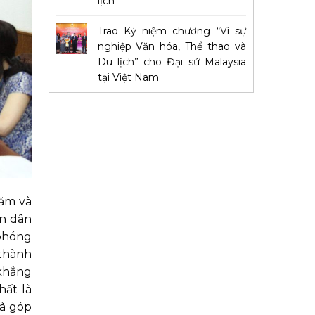
lịch
Trao Kỷ niệm chương “Vì sự
nghiệp Văn hóa, Thể thao và
Du lịch” cho Đại sứ Malaysia
tại Việt Nam
hăm và
ân dân
 phóng
 thành
 khẳng
hất là
đã góp