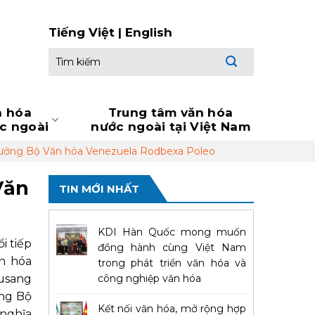
Tiếng Việt
|
English
Tìm
kiếm:
n hóa
Trung tâm văn hóa
ớc ngoài
nước ngoài tại Việt Nam
rưởng Bộ Văn hóa Venezuela Rodbexa Poleo
Văn
TIN MỚI NHẤT
KDI Hàn Quốc mong muốn
i tiếp
đồng hành cùng Việt Nam
n hóa
trong phát triển văn hóa và
ầusang
công nghiệp văn hóa
ởng Bộ
Kết nối văn hóa, mở rộng hợp
 nghĩa