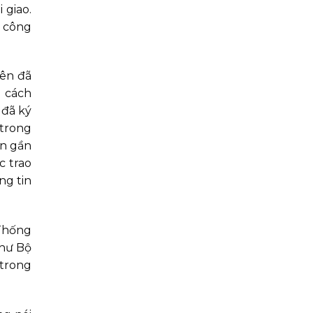
 giao.
m công
bên đã
g cách
 đã ký
 trong
ến gần
c trao
ng tin
 Thống
như Bộ
 trong