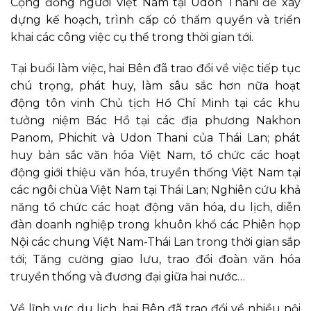
Cộng đồng người Việt Nam tại Udon Thani để xây
dựng kế hoạch, trình cấp có thẩm quyền và triển
khai các công việc cụ thể trong thời gian tới.
Tại buổi làm việc, hai Bên đã trao đổi về việc tiếp tục
chú trọng, phát huy, làm sâu sắc hơn nữa hoạt
động tôn vinh Chủ tịch Hồ Chí Minh tại các khu
tưởng niệm Bác Hồ tại các địa phương Nakhon
Panom, Phichit và Udon Thani của Thái Lan; phát
huy bản sắc văn hóa Việt Nam, tổ chức các hoạt
động giới thiệu văn hóa, truyền thống Việt Nam tại
các ngôi chùa Việt Nam tại Thái Lan; Nghiên cứu khả
năng tổ chức các hoạt động văn hóa, du lịch, diễn
đàn doanh nghiệp trong khuôn khổ các Phiên họp
Nội các chung Việt Nam-Thái Lan trong thời gian sắp
tới; Tăng cường giao lưu, trao đổi đoàn văn hóa
truyền thống và đương đại giữa hai nước…
Về lĩnh vực du lịch, hai Bên đã trao đổi về nhiều nội